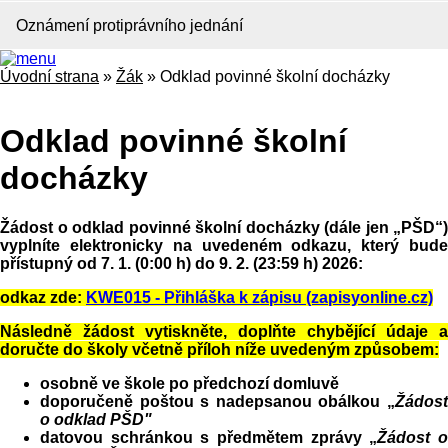
Oznámení protiprávního jednání
Úvodní strana
»
Žák
»
Odklad povinné školní docházky
Odklad povinné školní
docházky
Žádost o odklad povinné školní docházky (dále jen „PŠD“)
vyplníte elektronicky na uvedeném odkazu, který bude
přístupný od 7. 1. (0:00 h) do 9. 2. (23:59 h) 2026:
odkaz zde:
KWE015 - Přihláška k zápisu (zapisyonline.cz)
Následně žádost vytiskněte, doplňte chybějící údaje a
doručte do školy včetně příloh níže uvedeným způsobem:
osobně ve škole po předchozí domluvě
doporučeně poštou s nadepsanou obálkou „
Žádost
o odklad PŠD"
datovou schránkou s předmětem zprávy „
Žádost 