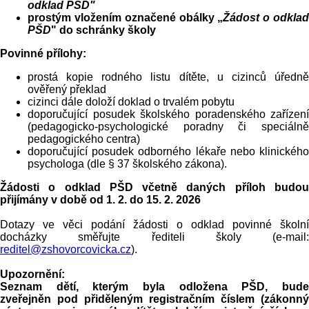
odklad PŠD"
prostým vložením označené obálky „
Žádost o odkla
PŠD
" do schránky školy
Povinné přílohy:
prostá kopie rodného listu dítěte, u cizinců úředně
ověřený překlad
cizinci dále doloží doklad o trvalém pobytu
doporučující posudek školského poradenského zařízení
(pedagogicko-psychologické poradny či speciálně
pedagogického centra)
doporučující posudek odborného lékaře nebo klinického
psychologa (dle § 37 školského zákona).
Žádosti o odklad PŠD včetně daných příloh budou
přijímány v době od 1. 2. do 15. 2. 2026
Dotazy ve věci podání žádosti o odklad povinné školní
docházky směřujte řediteli školy (e-mail:
reditel@zshovorcovicka.cz
).
Upozornění:
Seznam dětí, kterým byla odložena PŠD, bude
zveřejněn pod přiděleným registračním číslem (zákonný