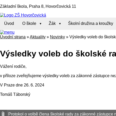
Základní škola, Praha 8, Hovorčovická 11
Úvod
O škole
Žák
Školní družina a kroužky
Úvodní strana
»
Aktuality
»
Novinky
»
Výsledky voleb do škols
Výsledky voleb do školské r
Vážení rodiče,
v příloze zveřejňujeme výsledky voleb za zákonné zástupce nez
V Praze dne 26. 6. 2024
Tomáš Táborský
Protokol o volbě člena školské rady za zákonné zástupce n