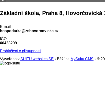
Základní škola, Praha 8, Hovorčovická 
E-mail
hospodarka@zshovorcovicka.cz
IČO
60433299
Prohlášení o přístupnosti
Vytvořeno v
SUITU websites SE
• Běží na
MySuitu CMS
• © 2