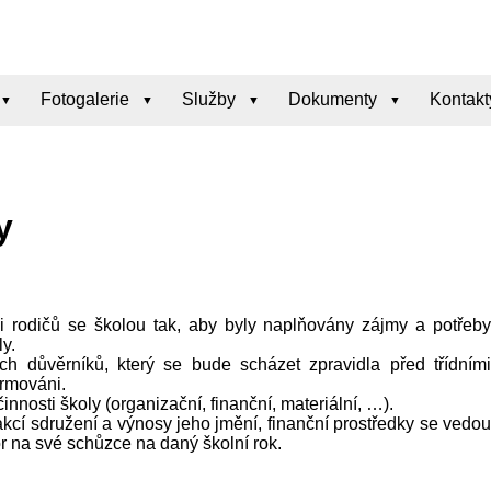
Fotogalerie
Služby
Dokumenty
Kontakt
y
áci rodičů se školou tak, aby byly naplňovány zájmy a potřeby
y.
ch důvěrníků, který se bude scházet zpravidla před třídními
ormováni.
nosti školy (organizační, finanční, materiální, …).
 akcí sdružení a výnosy jeho jmění, finanční prostředky se vedou
r na své schůzce na daný školní rok.