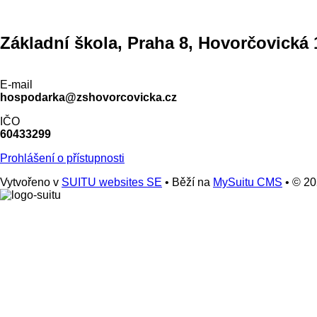
Základní škola, Praha 8, Hovorčovická 
E-mail
hospodarka@zshovorcovicka.cz
IČO
60433299
Prohlášení o přístupnosti
Vytvořeno v
SUITU websites SE
• Běží na
MySuitu CMS
• © 2