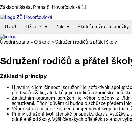
Základní škola, Praha 8, Hovorčovická 11
Úvod
O škole
Žák
Školní družina a kroužky
Úvodní strana
»
O škole
»
Sdružení rodičů a přátel školy
Sdružení rodičů a přátel škol
Základní principy
Hlavním cílem činnosti sdružení je zefektivnit spolupr
především žáků, ale také jejich rodičů a zaměstnanců škol
Základním orgánem sdružení je výbor složený z třídní
schůzkami. Třídní důvěrníci budou o schůzce předem inf
Výbor sdružení bude zejména projednávat svoji podporu čin
Příjmy sdružení tvoří členské příspěvky, dary a výtěžky z
odděleně od školy. Výši členských příspěvků stanoví výbo