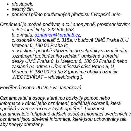
přestupek,
trestný čin,
porušení přímo použitelných předpisů Evropské unie.
Oznámení je možné podávat, a to i anonymně, prostřednictvím:
a. telefonní linky: 222 805 653,
b. e-mailu:
oznameni@praha8.cz
,
c. osobně v kanceláři č. 315a, v budově ÚMČ Praha 8, U
Meteoru 6, 180 00 Praha 8;
d. v listinné podobě vhozením do schránky s označením
„oznámení protiprávního jednání“ umístěné u úřední
desky ÚMČ Praha 8, U Meteoru 6, 180 00 Praha 8 nebo
zaslané na adresu Úřad městské části Praha 8, U
Meteoru 6, 180 00 Praha 8 (prosíme obálku označit
„NEOTEVÍRAT – whistleblowing“).
Pověřená osoba: JUDr. Eva Janečková
Oznamovatel a osoby, které mu poskytly pomoc nebo
informace v rámci jeho oznámení, podléhají ochraně, která
spočívá v zamezení odvetných opatření. Totožnost
oznamovatele (případně dalších osob) a informací uvedených v
oznámení jsou důvěrné informace, které jsou uchovávány tak,
aby nebyly ohroženy.