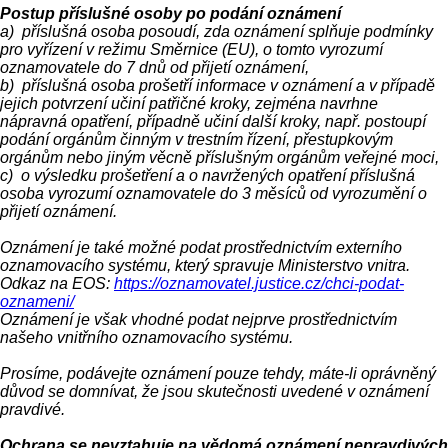
Postup příslušné osoby po podání oznámení
a) příslušná osoba posoudí, zda oznámení splňuje podmínky
pro vyřízení v režimu Směrnice (EU), o tomto vyrozumí
oznamovatele do 7 dnů od přijetí oznámení,
b) příslušná osoba prošetří informace v oznámení a v případě
jejich potvrzení učiní patřičné kroky, zejména navrhne
nápravná opatření, případně učiní další kroky, např. postoupí
podání orgánům činným v trestním řízení, přestupkovým
orgánům nebo jiným věcně příslušným orgánům veřejné moci,
c) o výsledku prošetření a o navržených opatření příslušná
osoba vyrozumí oznamovatele do 3 měsíců od vyrozumění o
přijetí oznámení.
Oznámení je také možné podat prostřednictvím externího
oznamovacího systému, který spravuje Ministerstvo vnitra.
Odkaz na EOS:
https://oznamovatel.justice.cz/chci-podat-
oznameni/
Oznámení je však vhodné podat nejprve prostřednictvím
našeho vnitřního oznamovacího systému.
Prosíme, podávejte oznámení pouze tehdy, máte-li oprávněný
důvod se domnívat, že jsou skutečnosti uvedené v oznámení
pravdivé.
Ochrana se nevztahuje na vědomá oznámení nepravdivých