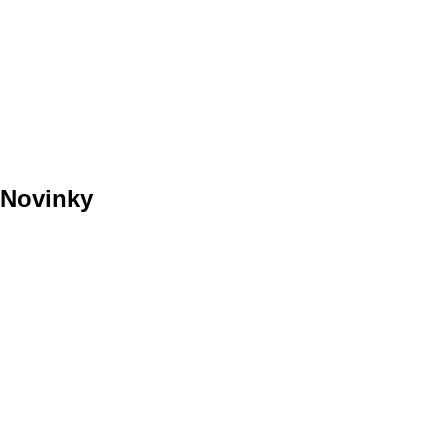
Novinky
Předání nevyzvednutých
vysvědčení ze dne 23. 6.
2026
Připravovaná dopravní
opatření v okolí ZŠ
Hovorčovická