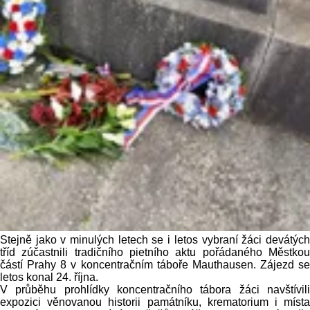
Stejně jako v minulých letech se i letos vybraní žáci devátých
tříd zúčastnili tradičního pietního aktu pořádaného Městkou
částí Prahy 8 v koncentračním táboře Mauthausen. Zájezd se
letos konal 24. října.
V průběhu prohlídky koncentračního tábora žáci navštívili
expozici věnovanou historii památníku, krematorium i místa