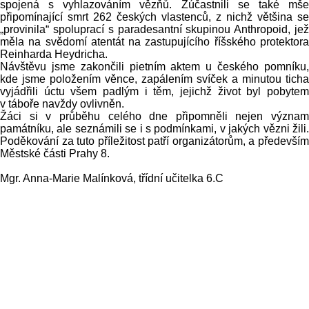
spojená s vyhlazováním vězňů. Zúčastnili se také mše
připomínající smrt 262 českých vlastenců, z nichž většina se
„provinila“ spoluprací s paradesantní skupinou Anthropoid, jež
měla na svědomí atentát na zastupujícího říšského protektora
Reinharda Heydricha.
Návštěvu jsme zakončili pietním aktem u českého pomníku,
kde jsme položením věnce, zapálením svíček a minutou ticha
vyjádřili úctu všem padlým i těm, jejichž život byl pobytem
v táboře navždy ovlivněn.
Žáci si v průběhu celého dne připomněli nejen význam
památníku, ale seznámili se i s podmínkami, v jakých vězni žili.
Poděkování za tuto příležitost patří organizátorům, a především
Městské části Prahy 8.
Mgr. Anna-Marie Malínková, třídní učitelka 6.C