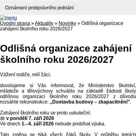
Oznámení protiprávního jednání
Úvodní strana
»
Aktuality
»
Novinky
»
Odlišná organizace
zahájení školního roku 2026/2027
Odlišná organizace zahájení
školního roku 2026/2027
Vážení rodiče, milí žáci,
dovolujeme si Vás informovat, že Ministerstvo školství,
mládeže a tělovýchovy schválilo na základě žádosti školy
odlišnou organizaci školního roku 2026/2027 z důvodu
rozsáhlé rekonstrukce:
„Dostavba budovy – zkapacitnění"
.
Zahájení školního roku se proto uskuteční:
📅
v pondělí 7. září 2026
Ve dnech
1.–4. září 2026
nebude probíhat výuka.
Tato změna se týká všech žáků školy. V průběhu letních