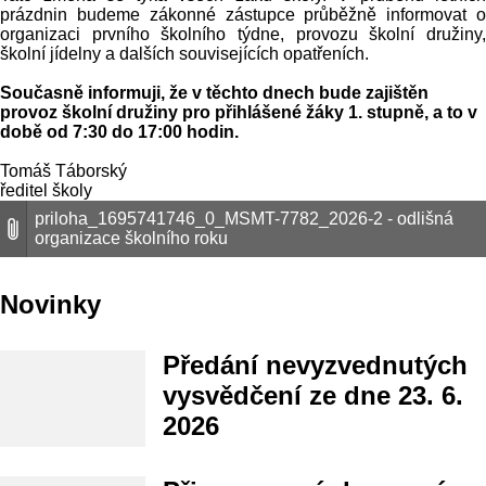
prázdnin budeme zákonné zástupce průběžně informovat o
organizaci prvního školního týdne, provozu školní družiny,
školní jídelny a dalších souvisejících opatřeních.
Současně informuji, že v těchto dnech bude zajištěn
provoz školní družiny pro přihlášené žáky 1. stupně, a to v
době od 7:30 do 17:00 hodin.
Tomáš Táborský
ředitel školy
priloha_1695741746_0_MSMT-7782_2026-2 - odlišná
organizace školního roku
Novinky
Předání nevyzvednutých
vysvědčení ze dne 23. 6.
2026