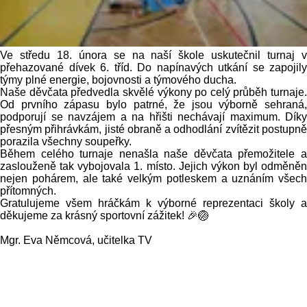
Ve středu 18. února se na naší škole uskutečnil turnaj v
přehazované dívek 6. tříd. Do napínavých utkání se zapojily
týmy plné energie, bojovnosti a týmového ducha.
Naše děvčata předvedla skvělé výkony po celý průběh turnaje.
Od prvního zápasu bylo patrné, že jsou výborně sehraná,
podporují se navzájem a na hřišti nechávají maximum. Díky
přesným přihrávkám, jisté obraně a odhodlání zvítězit postupně
porazila všechny soupeřky.
Během celého turnaje nenašla naše děvčata přemožitele a
zaslouženě tak vybojovala 1. místo. Jejich výkon byl odměněn
nejen pohárem, ale také velkým potleskem a uznáním všech
přítomných.
Gratulujeme všem hráčkám k výborné reprezentaci školy a
děkujeme za krásný sportovní zážitek! 🎉🏐
Mgr. Eva Němcová, učitelka TV