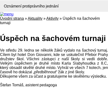
Oznámení protiprávního jednání
Úvodní strana
»
Aktuality
»
Aktivity
»
Úspěch na šachovém
turnaji
Úspěch na šachovém turnaji
Ve středu 29. ledna se několik žáků vydalo na šachový turnaj.
Cílem byl hotel Don Giovanni, kde se uskutečnil Přebor Prahy
družstev škol. Všichni zástupci z naší školy si vedli dobře.
Velkým úspěchem je druhé místo Karla Slabyhoudka z 8.C,
který obsadil skvělé druhé místo. Vyhrál ve všech 7 kolech, jen
časově ho dokázal „předběhnout“ žák z jiné školy.
Děkujeme všem za účast a gratulujeme ke skvělému výsledku.
Štefan Tomáš, asistent pedagoga