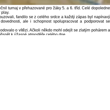
ečnil turnaj v přehazované pro žáky 5. a 6. tříd. Celé dopoledne
 play.
uzovali, fandilo se z celého srdce a každý zápas byl napínavý
dovednosti, ale i schopnost spolupracovat a podporovat se
odovalo o vítězi. Ačkoli někdo mohl odejít se zlatým pohárem a
přispěl k úžasné atmosféře celého dne.
n místem vzdělávání, ale i místem, kde vznikají přátelství a
zapomenutelných událostí oslav 50. výročí naší školy.