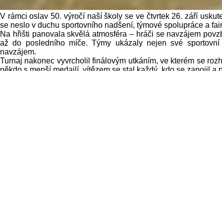
V rámci oslav 50. výročí naší školy se ve čtvrtek 26. září uskut
se neslo v duchu sportovního nadšení, týmové spolupráce a fair
Na hřišti panovala skvělá atmosféra – hráči se navzájem povzb
až do posledního míče. Týmy ukázaly nejen své sportovní 
navzájem.
Turnaj nakonec vyvrcholil finálovým utkáním, ve kterém se rozh
někdo s menší medailí, vítězem se stal každý, kdo se zapojil a 
Sportovní klání bylo krásným připomenutím, že škola není je
společné zážitky. Turnaj v přehazované se tak stal jednou z ne
Mgr. Eva Němcová, učitelka TV