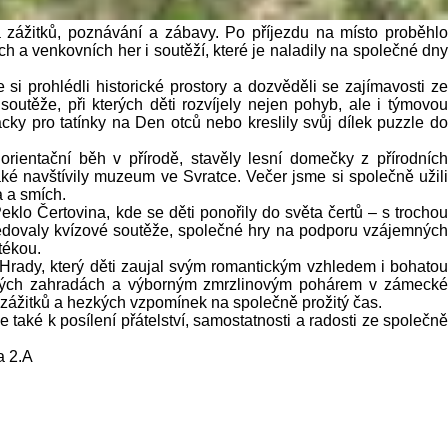
ná zážitků, poznávání a zábavy. Po příjezdu na místo proběhlo
h a venkovních her i soutěží, které je naladily na společné dny
i prohlédli historické prostory a dozvěděli se zajímavosti ze
outěže, při kterých děti rozvíjely nejen pohyb, ale i týmovou
acky pro tatínky na Den otců nebo kreslily svůj dílek puzzle do
orientační běh v přírodě, stavěly lesní domečky z přírodních
ké navštívily muzeum ve Svratce. Večer jsme si společně užili
a a smích.
lo Čertovina, kde se děti ponořily do světa čertů – s trochou
ledovaly kvízové soutěže, společné hry na podporu vzájemných
tékou.
Hrady, který děti zaujal svým romantickým vzhledem i bohatou
lých zahradách a výborným zmrzlinovým pohárem v zámecké
í zážitků a hezkých vzpomínek na společně prožitý čas.
e také k posílení přátelství, samostatnosti a radosti ze společně
a 2.A