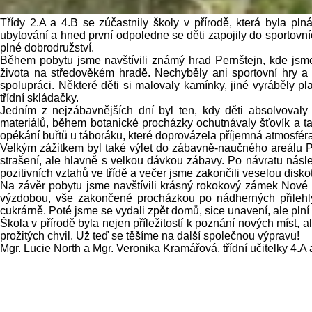
Třídy 2.A a 4.B se zúčastnily školy v přírodě, která byla pl
ubytování a hned první odpoledne se děti zapojily do sportovníc
plné dobrodružství.
Během pobytu jsme navštívili známý hrad Pernštejn, kde jsme s
života na středověkém hradě. Nechyběly ani sportovní hry a s
spolupráci. Některé děti si malovaly kamínky, jiné vyráběly pl
třídní skládačky.
Jedním z nejzábavnějších dní byl ten, kdy děti absolvovaly 
materiálů, během botanické procházky ochutnávaly šťovík a ta
opékání buřtů u táboráku, které doprovázela příjemná atmosfér
Velkým zážitkem byl také výlet do zábavně-naučného areálu Pek
strašení, ale hlavně s velkou dávkou zábavy. Po návratu nás
pozitivních vztahů ve třídě a večer jsme zakončili veselou disko
Na závěr pobytu jsme navštívili krásný rokokový zámek Nové 
výzdobou, vše zakončené procházkou po nádherných přileh
cukrárně. Poté jsme se vydali zpět domů, sice unavení, ale pln
Škola v přírodě byla nejen příležitostí k poznání nových míst, al
prožitých chvil. Už teď se těšíme na další společnou výpravu!
Mgr. Lucie North a Mgr. Veronika Kramářová, třídní učitelky 4.A 