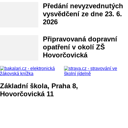
Předání nevyzvednutých
vysvědčení ze dne 23. 6.
2026
Připravovaná dopravní
opatření v okolí ZŠ
Hovorčovická
Základní škola, Praha 8,
Hovorčovická 11
E-mail
hospodarka@zshovorcovicka.cz
IČO