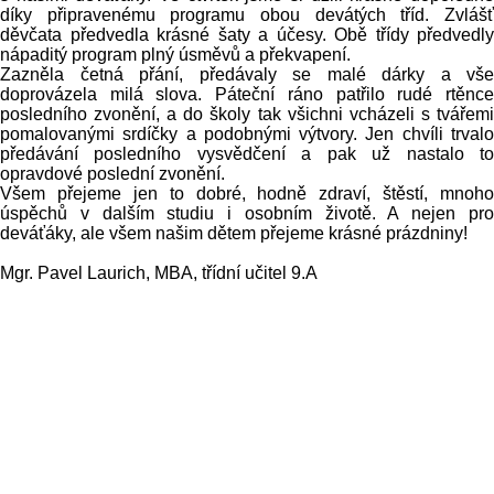
díky připravenému programu obou devátých tříd. Zvlášť
děvčata předvedla krásné šaty a účesy. Obě třídy předvedly
nápaditý program plný úsměvů a překvapení.
Zazněla četná přání, předávaly se malé dárky a vše
doprovázela milá slova. Páteční ráno patřilo rudé rtěnce
posledního zvonění, a do školy tak všichni vcházeli s tvářemi
pomalovanými srdíčky a podobnými výtvory. Jen chvíli trvalo
předávání posledního vysvědčení a pak už nastalo to
opravdové poslední zvonění.
Všem přejeme jen to dobré, hodně zdraví, štěstí, mnoho
úspěchů v dalším studiu i osobním životě. A nejen pro
deváťáky, ale všem našim dětem přejeme krásné prázdniny!
Mgr. Pavel Laurich, MBA, třídní učitel 9.A