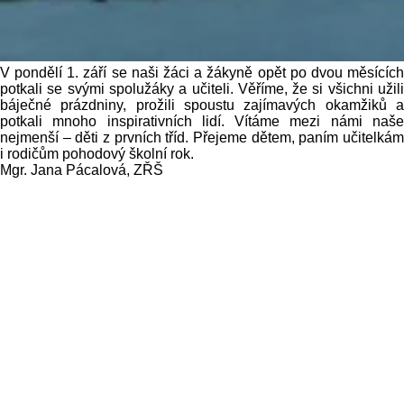
V pondělí 1. září se naši žáci a žákyně opět po dvou měsících
potkali se svými spolužáky a učiteli. Věříme, že si všichni užili
báječné prázdniny, prožili spoustu zajímavých okamžiků a
potkali mnoho inspirativních lidí. Vítáme mezi námi naše
nejmenší – děti z prvních tříd. Přejeme dětem, paním učitelkám
i rodičům pohodový školní rok.
Mgr. Jana Pácalová, ZŘŠ