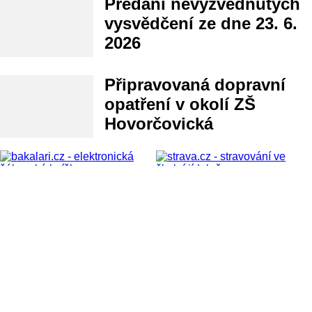
Předání nevyzvednutých
vysvědčení ze dne 23. 6.
2026
Připravovaná dopravní
opatření v okolí ZŠ
Hovorčovická
Základní škola, Praha 8,
Hovorčovická 11
E-mail
hospodarka@zshovorcovicka.cz
IČO
60433299