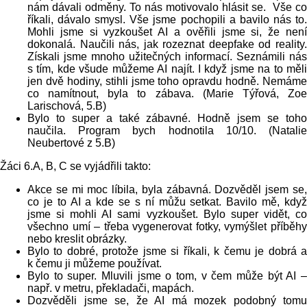
nám dávali odměny. To nás motivovalo hlásit se. Vše co
říkali, dávalo smysl. Vše jsme pochopili a bavilo nás to.
Mohli jsme si vyzkoušet AI a ověřili jsme si, že není
dokonalá. Naučili nás, jak rozeznat deepfake od reality.
Získali jsme mnoho užitečných informací. Seznámili nás
s tím, kde všude můžeme AI najít. I když jsme na to měli
jen dvě hodiny, stihli jsme toho opravdu hodně. Nemáme
co namítnout, byla to zábava. (Marie Týřová, Zoe
Larischová, 5.B)
Bylo to super a také zábavné. Hodně jsem se toho
naučila. Program bych hodnotila 10/10. (Natalie
Neubertové z 5.B)
Žáci 6.A, B, C se vyjádřili takto:
Akce se mi moc líbila, byla zábavná. Dozvěděl jsem se,
co je to AI a kde se s ní můžu setkat. Bavilo mě, když
jsme si mohli AI sami vyzkoušet. Bylo super vidět, co
všechno umí – třeba vygenerovat fotky, vymýšlet příběhy
nebo kreslit obrázky.
Bylo to dobré, protože jsme si říkali, k čemu je dobrá a
k čemu ji můžeme používat.
Bylo to super. Mluvili jsme o tom, v čem může být AI –
např. v metru, překladači, mapách.
Dozvěděli jsme se, že AI má mozek podobný tomu