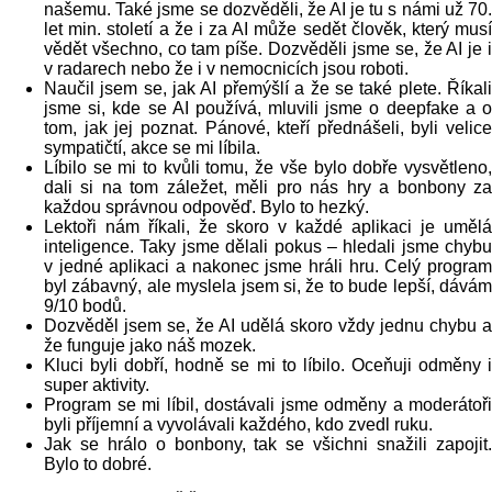
našemu. Také jsme se dozvěděli, že AI je tu s námi už 70.
let min. století a že i za AI může sedět člověk, který musí
vědět všechno, co tam píše. Dozvěděli jsme se, že AI je i
v radarech nebo že i v nemocnicích jsou roboti.
Naučil jsem se, jak AI přemýšlí a že se také plete. Říkali
jsme si, kde se AI používá, mluvili jsme o deepfake a o
tom, jak jej poznat. Pánové, kteří přednášeli, byli velice
sympatičtí, akce se mi líbila.
Líbilo se mi to kvůli tomu, že vše bylo dobře vysvětleno,
dali si na tom záležet, měli pro nás hry a bonbony za
každou správnou odpověď. Bylo to hezký.
Lektoři nám říkali, že skoro v každé aplikaci je umělá
inteligence. Taky jsme dělali pokus – hledali jsme chybu
v jedné aplikaci a nakonec jsme hráli hru. Celý program
byl zábavný, ale myslela jsem si, že to bude lepší, dávám
9/10 bodů.
Dozvěděl jsem se, že AI udělá skoro vždy jednu chybu a
že funguje jako náš mozek.
Kluci byli dobří, hodně se mi to líbilo. Oceňuji odměny i
super aktivity.
Program se mi líbil, dostávali jsme odměny a moderátoři
byli příjemní a vyvolávali každého, kdo zvedl ruku.
Jak se hrálo o bonbony, tak se všichni snažili zapojit.
Bylo to dobré.