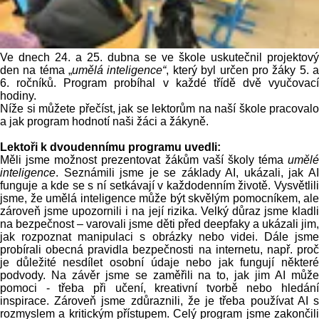
Ve dnech 24. a 25. dubna se ve škole uskutečnil projektový
den na téma „
umělá inteligence“
, který byl určen pro žáky 5. 
6. ročníků. Program probíhal v každé třídě dvě vyučovací
hodiny.
Níže si můžete přečíst, jak se lektorům na naší škole pracovalo
a jak program hodnotí naši žáci a žákyně.
Lektoři k dvoudennímu programu uvedli:
Měli jsme možnost prezentovat žákům vaší školy téma
umělé
inteligence
. Seznámili jsme je se základy AI, ukázali, jak AI
funguje a kde se s ní setkávají v každodenním životě. Vysvětlili
jsme, že umělá inteligence může být skvělým pomocníkem, ale
zároveň jsme upozornili i na její rizika. Velký důraz jsme kladli
na bezpečnost – varovali jsme děti před deepfaky a ukázali jim,
jak rozpoznat manipulaci s obrázky nebo videi. Dále jsme
probírali obecná pravidla bezpečnosti na internetu, např. proč
je důležité nesdílet osobní údaje nebo jak fungují některé
podvody. Na závěr jsme se zaměřili na to, jak jim AI může
pomoci - třeba při učení, kreativní tvorbě nebo hledání
inspirace. Zároveň jsme zdůraznili, že je třeba používat AI s
rozmyslem a kritickým přístupem. Celý program jsme zakončili