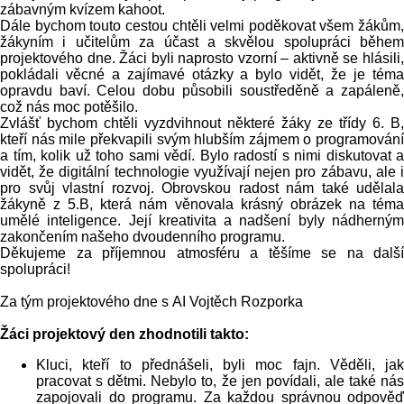
zábavným kvízem kahoot.
Dále bychom touto cestou chtěli velmi poděkovat všem žákům,
žákyním i učitelům za účast a skvělou spolupráci během
projektového dne. Žáci byli naprosto vzorní – aktivně se hlásili,
pokládali věcné a zajímavé otázky a bylo vidět, že je téma
opravdu baví. Celou dobu působili soustředěně a zapáleně,
což nás moc potěšilo.
Zvlášť bychom chtěli vyzdvihnout některé žáky ze třídy 6. B,
kteří nás mile překvapili svým hlubším zájmem o programování
a tím, kolik už toho sami vědí. Bylo radostí s nimi diskutovat a
vidět, že digitální technologie využívají nejen pro zábavu, ale i
pro svůj vlastní rozvoj. Obrovskou radost nám také udělala
žákyně z 5.B, která nám věnovala krásný obrázek na téma
umělé inteligence. Její kreativita a nadšení byly nádherným
zakončením našeho dvoudenního programu.
Děkujeme za příjemnou atmosféru a těšíme se na další
spolupráci!
Za tým projektového dne s AI Vojtěch Rozporka
Žáci projektový den zhodnotili takto:
Kluci, kteří to přednášeli, byli moc fajn. Věděli, jak
pracovat s dětmi. Nebylo to, že jen povídali, ale také nás
zapojovali do programu. Za každou správnou odpověď