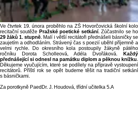
Ve čtvrtek 19. února proběhlo na ZŠ Hovorčovická školní kolo
recitační soutěže
Pražské poetické setkání
. Zúčastnilo se h
29 žáků 1. stupně
. Malí i větší recitátoři přednášeli básničky s
zaujetím a odhodláním. Strávený čas s poezií uběhl příjemně a
velmi rychle. Do okresního kola postoupily žákyně pátého
ročníku Dorota Scholleová, Adéla Dvořáková.
Každý
přednášející si odnesl na památku diplom a pěknou knížku
.
Děkujeme vyučujícím, které se podílely na přípravě vystoupení
recitátorů. Příští rok se opět budeme těšit na tradiční setkání
s básničkami.
Za porotkyně PaedDr. J. Houdová, třídní učitelka 5.A