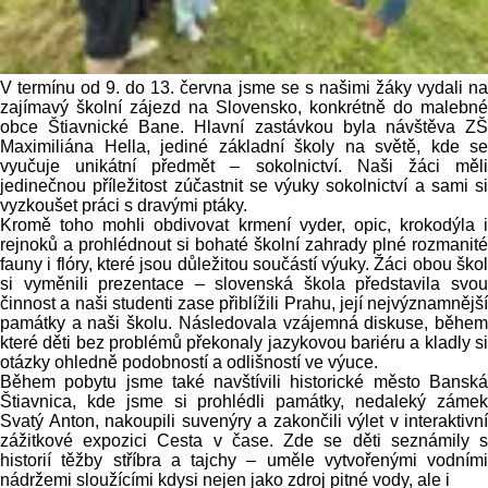
V termínu od 9. do 13. června jsme se s našimi žáky vydali na
zajímavý školní zájezd na Slovensko, konkrétně do malebné
obce Štiavnické Bane. Hlavní zastávkou byla návštěva ZŠ
Maximiliána Hella, jediné základní školy na světě, kde se
vyučuje unikátní předmět – sokolnictví. Naši žáci měli
jedinečnou příležitost zúčastnit se výuky sokolnictví a sami si
vyzkoušet práci s dravými ptáky.
Kromě toho mohli obdivovat krmení vyder, opic, krokodýla i
rejnoků a prohlédnout si bohaté školní zahrady plné rozmanité
fauny i flóry, které jsou důležitou součástí výuky. Žáci obou škol
si vyměnili prezentace – slovenská škola představila svou
činnost a naši studenti zase přiblížili Prahu, její nejvýznamnější
památky a naši školu. Následovala vzájemná diskuse, během
které děti bez problémů překonaly jazykovou bariéru a kladly si
otázky ohledně podobností a odlišností ve výuce.
Během pobytu jsme také navštívili historické město Banská
Štiavnica, kde jsme si prohlédli památky, nedaleký zámek
Svatý Anton, nakoupili suvenýry a zakončili výlet v interaktivní
zážitkové expozici Cesta v čase. Zde se děti seznámily s
historií těžby stříbra a tajchy – uměle vytvořenými vodními
nádržemi sloužícími kdysi nejen jako zdroj pitné vody, ale i