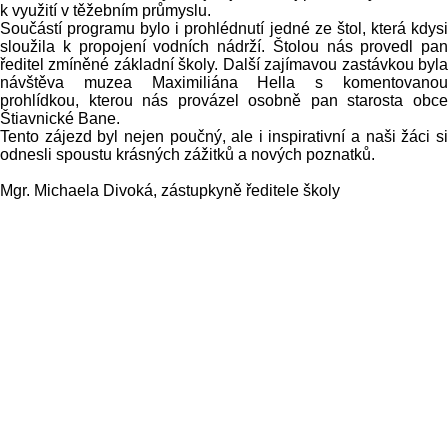
k využití v těžebním průmyslu.
Součástí programu bylo i prohlédnutí jedné ze štol, která kdysi
sloužila k propojení vodních nádrží. Štolou nás provedl pan
ředitel zmíněné základní školy. Další zajímavou zastávkou byla
návštěva muzea Maximiliána Hella s komentovanou
prohlídkou, kterou nás provázel osobně pan starosta obce
Štiavnické Bane.
Tento zájezd byl nejen poučný, ale i inspirativní a naši žáci si
odnesli spoustu krásných zážitků a nových poznatků.
Mgr. Michaela Divoká, zástupkyně ředitele školy