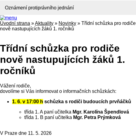
Oznámení protiprávního jednání
Úvodní strana
»
Aktuality
»
Novinky
»
Třídní schůzka pro rodiče
nově nastupujících žáků 1. ročníků
Třídní schůzka pro rodiče
nově nastupujících žáků 1.
ročníků
Vážení rodiče,
dovolíme si Vás informovat o informačních schůzkách:
1. 6. v 17:00 h
schůzka s rodiči budoucích prvňáčků
třída 1. A paní učitelka
Mgr. Karolína Špendlová
třída 1. B paní učitelka
Mgr. Petra Prýmková
V Praze dne 11. 5. 2026