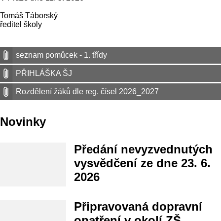
Tomáš Táborský
ředitel školy
seznam pomůcek - 1. třídy
PŘIHLÁŠKA ŠJ
Rozdělení žáků dle reg. čísel 2026_2027
Novinky
Předání nevyzvednutých
vysvědčení ze dne 23. 6.
2026
Připravovaná dopravní
opatření v okolí ZŠ