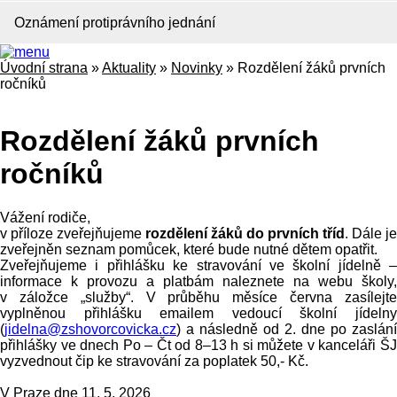
Oznámení protiprávního jednání
Úvodní strana
»
Aktuality
»
Novinky
»
Rozdělení žáků prvních
ročníků
Rozdělení žáků prvních
ročníků
Vážení rodiče,
v příloze zveřejňujeme
rozdělení žáků do prvních tříd
. Dále je
zveřejněn seznam pomůcek, které bude nutné dětem opatřit.
Zveřejňujeme i přihlášku ke stravování ve školní jídelně –
informace k provozu a platbám naleznete na webu školy,
v záložce „služby“. V průběhu měsíce června zasílejte
vyplněnou přihlášku emailem vedoucí školní jídelny
(
jidelna@zshovorcovicka.cz
) a následně od 2. dne po zaslání
přihlášky ve dnech Po – Čt od 8–13 h si můžete v kanceláři ŠJ
vyzvednout čip ke stravování za poplatek 50,- Kč.
V Praze dne 11. 5. 2026