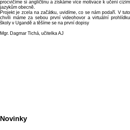
procvičíme si angličtinu a získáme více motivace k učení cizím
jazykům obecně.
Projekt je zcela na začátku, uvidíme, co se nám podaří. V tuto
chvíli máme za sebou první videohovor a virtuální prohlídku
školy v Ugandě a těšíme se na první dopisy
Mgr. Dagmar Tichá, učitelka AJ
Novinky