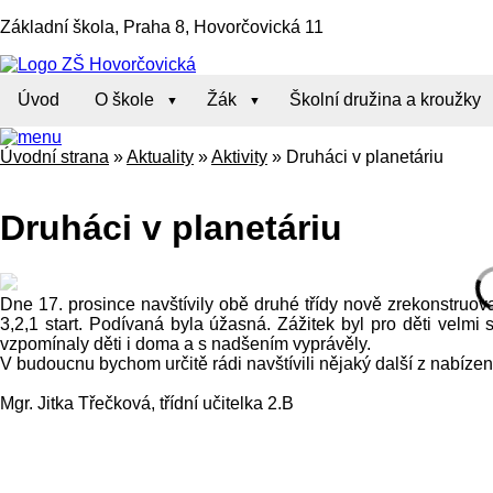
Základní škola, Praha 8, Hovorčovická 11
Úvod
O škole
Žák
Školní družina a kroužky
Úvodní strana
»
Aktuality
»
Aktivity
»
Druháci v planetáriu
Druháci v planetáriu
Dne 17. prosince navštívily obě druhé třídy nově zrekonstruo
3,2,1 start. Podívaná byla úžasná. Zážitek byl pro děti velmi 
vzpomínaly děti i doma a s nadšením vyprávěly.
V budoucnu bychom určitě rádi navštívili nějaký další z nabíze
Mgr. Jitka Třečková, třídní učitelka 2.B