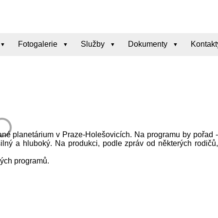
Fotogalerie
Služby
Dokumenty
Kontakt
vané planetárium v Praze-Holešovicích. Na programu by pořad -
silný a hluboký. Na produkci, podle zpráv od některých rodičů,
ných programů.