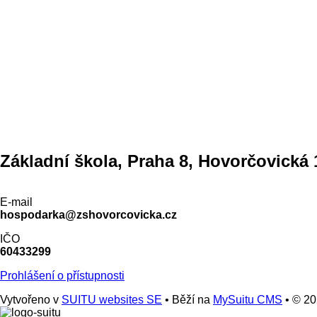
Základní škola, Praha 8, Hovorčovická 
E-mail
hospodarka@zshovorcovicka.cz
IČO
60433299
Prohlášení o přístupnosti
Vytvořeno v
SUITU websites SE
• Běží na
MySuitu CMS
• © 2