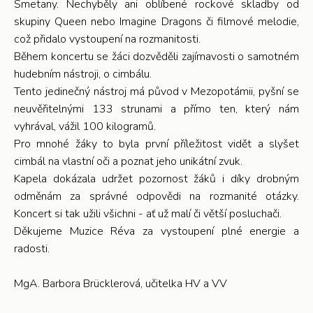
Smetany. Nechyběly ani oblíbené rockové skladby od
skupiny Queen nebo Imagine Dragons či filmové melodie,
což přidalo vystoupení na rozmanitosti.
Během koncertu se žáci dozvěděli zajímavosti o samotném
hudebním nástroji, o cimbálu.
Tento jedinečný nástroj má původ v Mezopotámii, pyšní se
neuvěřitelnými 133 strunami a přímo ten, který nám
vyhrával, vážil 100 kilogramů.
Pro mnohé žáky to byla první příležitost vidět a slyšet
cimbál na vlastní oči a poznat jeho unikátní zvuk.
Kapela dokázala udržet pozornost žáků i díky drobným
odměnám za správné odpovědi na rozmanité otázky.
Koncert si tak užili všichni - ať už malí či větší posluchači.
Děkujeme Muzice Réva za vystoupení plné energie a
radosti.
MgA. Barbora Brücklerová, učitelka HV a VV