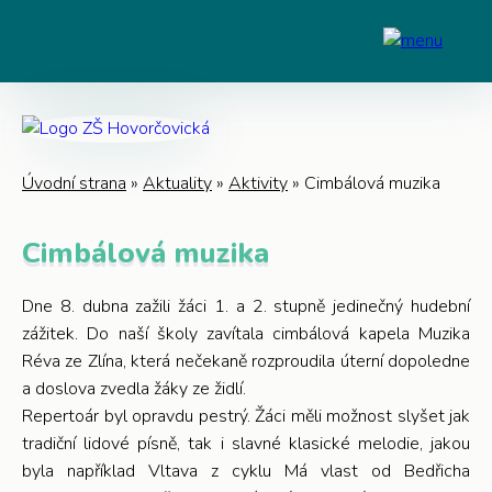
Úvodní strana
»
Aktuality
»
Aktivity
»
Cimbálová muzika
Cimbálová muzika
Dne 8. dubna zažili žáci 1. a 2. stupně jedinečný hudební
zážitek. Do naší školy zavítala cimbálová kapela Muzika
Réva ze Zlína, která nečekaně rozproudila úterní dopoledne
a doslova zvedla žáky ze židlí.
Repertoár byl opravdu pestrý. Žáci měli možnost slyšet jak
tradiční lidové písně, tak i slavné klasické melodie, jakou
byla například Vltava z cyklu Má vlast od Bedřicha