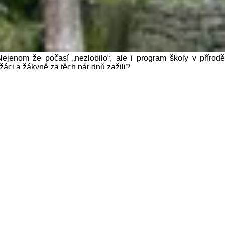
jenom že počasí „nezlobilo“, ale i program školy v přírodě
žáci a žákyně za těch pár dnů zažili?
áci hledali poklad ducha Jizerských hor. Pak nás čekaly krásné
děti pouštět obrovské draky, poté jsme se vydali na rozhlednu
m (společenské a zábavní hry) si žáci připravili sami.
sami sebe a trasu zvládli. Ti odvážnější přelezli i ty náročnější a
it a trasu prošli beze šrámu. Večer nás pak čekal táborák
utnali vyhlášený místní dezert – opékaný trdelník. Pravda, tou
lý večer nakonec završilo zpívání u táboráku.
sme se asi 8 km. Svítilo slunce, ptáci zpívali a z dětí se stali
 pak hurá do Boskovských jeskyní. Byly nádherné.
h a různé drobné hry a kvízy a nemohla chybět ani slibovaná
ělí rádi vzpomínat.