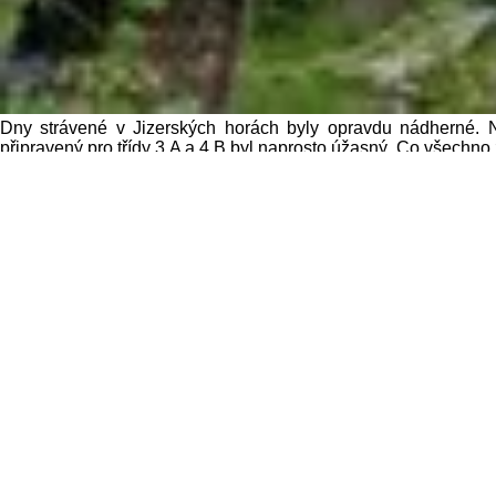
Dny strávené v Jizerských horách byly opravdu nádherné. Ne
připravený pro třídy 3.A a 4.B byl naprosto úžasný. Co všechno 
Hned první den to byl výšlap na rozhlednu Královka. Po cestě ž
výhledy do okolí: na Ještěd, Jablonec i Liberec.
Další den Mirek, instruktor a správce chaty v jednom, naučil 
Slovanka. I tuto část programu si děti moc užily. Večerní progra
Došlo i na lanové centrum. I ti žáci, kteří měli strach, překonali 
vyšší překážky. Dokonce se i pedagogové nenechali zahanb
s opékáním špekáčků a s grilováním masa. Také jsme všichni och
dobou trochu zapršelo, ale odměnou pak byla krásná duha. Skvě
Poslední den jsme zkusili sjezd na raftech po Jizeře. Plavili j
nadšení vodáci. Kolem čtrnácté hodiny jsme dojeli do kempu a
Pochopitelně nechyběl v nabitém programu ani orientační bě
diskotéka.
Věřím, že na těch několik dní budou všechny děti, ale i my dosp
Mgr. Helena Drábková, tř. učitelka 4.B