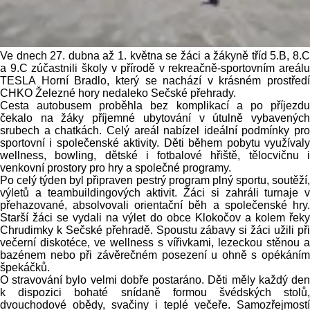
Ve dnech 27. dubna až 1. května se žáci a žákyně tříd 5.B, 8.C
a 9.C zúčastnili školy v přírodě v rekreačně-sportovním areálu
TESLA Horní Bradlo, který se nachází v krásném prostředí
CHKO Železné hory nedaleko Sečské přehrady.
Cesta autobusem proběhla bez komplikací a po příjezdu
čekalo na žáky příjemné ubytování v útulně vybavených
srubech a chatkách. Celý areál nabízel ideální podmínky pro
sportovní i společenské aktivity. Děti během pobytu využívaly
wellness, bowling, dětské i fotbalové hřiště, tělocvičnu i
venkovní prostory pro hry a společné programy.
Po celý týden byl připraven pestrý program plný sportu, soutěží,
výletů a teambuildingových aktivit. Žáci si zahráli turnaje v
přehazované, absolvovali orientační běh a společenské hry.
Starší žáci se vydali na výlet do obce Klokočov a kolem řeky
Chrudimky k Sečské přehradě. Spoustu zábavy si žáci užili při
večerní diskotéce, ve wellness s vířivkami, lezeckou stěnou a
bazénem nebo při závěrečném posezení u ohně s opékáním
špekáčků.
O stravování bylo velmi dobře postaráno. Děti měly každý den
k dispozici bohaté snídaně formou švédských stolů,
dvouchodové obědy, svačiny i teplé večeře. Samozřejmostí