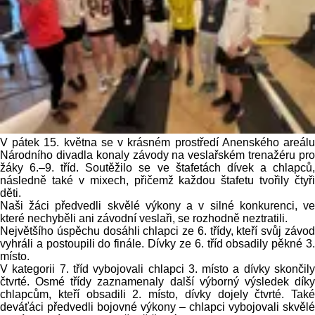
V pátek 15. května se v krásném prostředí Anenského areálu
Národního divadla konaly závody na veslařském trenažéru pro
žáky 6.–9. tříd. Soutěžilo se ve štafetách dívek a chlapců,
následně také v mixech, přičemž každou štafetu tvořily čtyři
děti.
Naši žáci předvedli skvělé výkony a v silné konkurenci, ve
které nechyběli ani závodní veslaři, se rozhodně neztratili.
Největšího úspěchu dosáhli chlapci ze 6. třídy, kteří svůj závod
vyhráli a postoupili do finále. Dívky ze 6. tříd obsadily pěkné 3.
místo.
V kategorii 7. tříd vybojovali chlapci 3. místo a dívky skončily
čtvrté. Osmé třídy zaznamenaly další výborný výsledek díky
chlapcům, kteří obsadili 2. místo, dívky dojely čtvrté. Také
deváťáci předvedli bojovné výkony – chlapci vybojovali skvělé