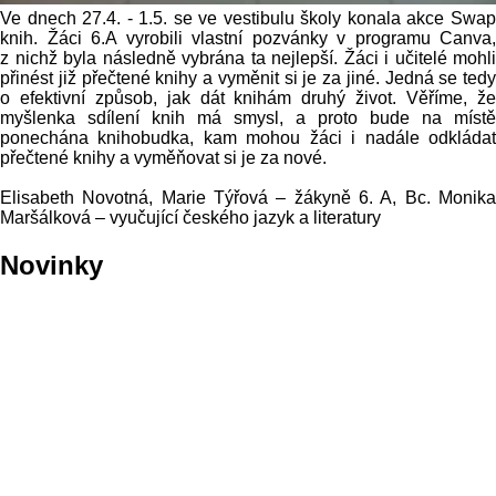
Ve dnech 27.4. - 1.5. se ve vestibulu školy konala akce Swap
knih. Žáci 6.A vyrobili vlastní pozvánky v programu Canva,
z nichž byla následně vybrána ta nejlepší. Žáci i učitelé mohli
přinést již přečtené knihy a vyměnit si je za jiné. Jedná se tedy
o efektivní způsob, jak dát knihám druhý život. Věříme, že
myšlenka sdílení knih má smysl, a proto bude na místě
ponechána knihobudka, kam mohou žáci i nadále odkládat
přečtené knihy a vyměňovat si je za nové.
Elisabeth Novotná, Marie Týřová – žákyně 6. A, Bc. Monika
Maršálková – vyučující českého jazyk a literatury
Novinky
Předání nevyzvednutých
vysvědčení ze dne 23. 6.
2026
Připravovaná dopravní
opatření v okolí ZŠ