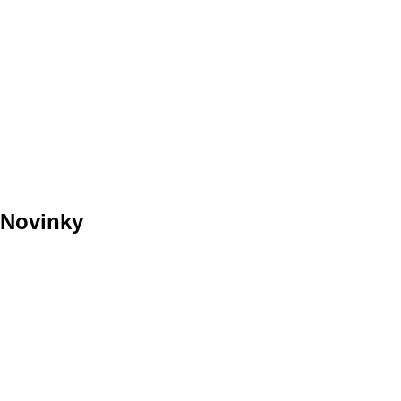
Novinky
Předání nevyzvednutých
vysvědčení ze dne 23. 6.
2026
Připravovaná dopravní
opatření v okolí ZŠ