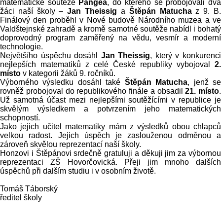
matematické soutěže
Pangea
, do kterého se probojovali dv
žáci naší školy –
Jan Theissig
a
Štěpán Matucha
z 9. B
Finálový den proběhl v Nové budově Národního muzea a ve
Valdštejnské zahradě a kromě samotné soutěže nabídl i bohatý
doprovodný program zaměřený na vědu, vesmír a moderní
technologie.
Největšího úspěchu dosáhl
Jan Theissig
, který v konkurenc
nejlepších matematiků z celé České republiky vybojoval
2.
místo
v kategorii žáků 9. ročníků.
Výborného výsledku dosáhl také
Štěpán Matucha
, jenž s
rovněž probojoval do republikového finále a obsadil
21. místo
.
Už samotná účast mezi nejlepšími soutěžícími v republice je
skvělým výsledkem a potvrzením jeho matematických
schopností.
Jako jejich učitel matematiky mám z výsledků obou chlapců
velkou radost. Jejich úspěch je zaslouženou odměnou a
zároveň skvělou reprezentací naší školy.
Honzovi i Štěpánovi srdečně gratuluji a děkuji jim za výbornou
reprezentaci ZŠ Hovorčovická. Přeji jim mnoho dalších
úspěchů při dalším studiu i v osobním životě.
Tomáš Táborský
ředitel školy