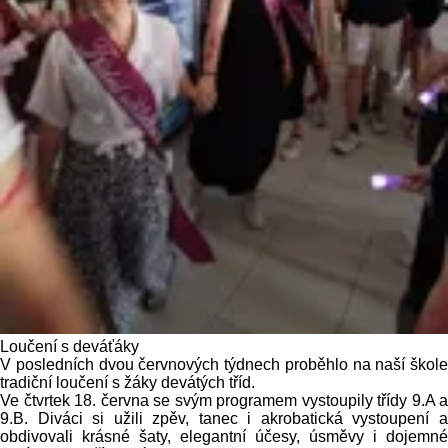
Loučení s deváťáky
V posledních dvou červnových týdnech proběhlo na naší škole
tradiční loučení s žáky devátých tříd.
Ve čtvrtek 18. června se svým programem vystoupily třídy 9.A a
9.B. Diváci si užili zpěv, tanec i akrobatická vystoupení a
obdivovali krásné šaty, elegantní účesy, úsměvy i dojemné