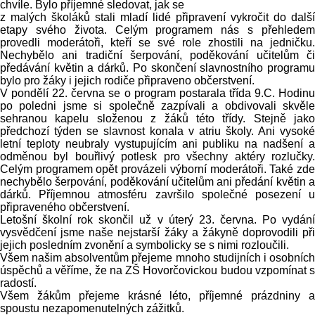
chvíle. Bylo příjemné sledovat, jak se
z malých školáků stali mladí lidé připravení vykročit do další
etapy svého života. Celým programem nás s přehledem
provedli moderátoři, kteří se své role zhostili na jedničku.
Nechybělo ani tradiční šerpování, poděkování učitelům či
předávání květin a dárků. Po skončení slavnostního programu
bylo pro žáky i jejich rodiče připraveno občerstvení.
V pondělí 22. června se o program postarala třída 9.C. Hodinu
po poledni jsme si společně zazpívali a obdivovali skvěle
sehranou kapelu složenou z žáků této třídy. Stejně jako
předchozí týden se slavnost konala v atriu školy. Ani vysoké
letní teploty neubraly vystupujícím ani publiku na nadšení a
odměnou byl bouřlivý potlesk pro všechny aktéry rozlučky.
Celým programem opět provázeli výborní moderátoři. Také zde
nechybělo šerpování, poděkování učitelům ani předání květin a
dárků. Příjemnou atmosféru završilo společné posezení u
připraveného občerstvení.
Letošní školní rok skončil už v úterý 23. června. Po vydání
vysvědčení jsme naše nejstarší žáky a žákyně doprovodili při
jejich posledním zvonění a symbolicky se s nimi rozloučili.
Všem našim absolventům přejeme mnoho studijních i osobních
úspěchů a věříme, že na ZŠ Hovorčovickou budou vzpomínat s
radostí.
Všem žákům přejeme krásné léto, příjemné prázdniny a
spoustu nezapomenutelných zážitků.