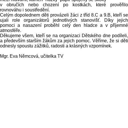
v obručích nebo chození po kostkách, které prověřilo
rovnováhu i soustředění.
Celým dopolednem děti provázeli žáci z tříd 8.C a 9.B, kteří se
ujali role organizátorů jednotlivých stanovišť. Díky jejich
pomoci a nasazení proběhl celý den hladce a v příjemné
atmosféře.
Děkujeme všem, kteří se na organizaci Dětského dne podíleli,
a především starším žákům za jejich pomoc. Věříme, že si děti
odnesly spoustu zážitků, radosti a krásných vzpomínek.
Mgr. Eva Němcová, učitelka TV