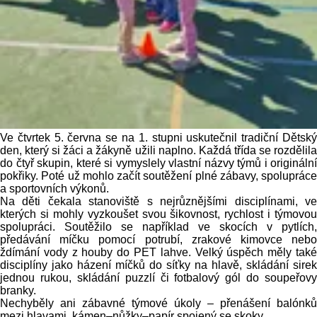
Ve čtvrtek 5. června se na 1. stupni uskutečnil tradiční Dětský
den, který si žáci a žákyně užili naplno. Každá třída se rozdělila
do čtyř skupin, které si vymyslely vlastní názvy týmů i originální
pokřiky. Poté už mohlo začít soutěžení plné zábavy, spolupráce
a sportovních výkonů.
Na děti čekala stanoviště s nejrůznějšími disciplínami, ve
kterých si mohly vyzkoušet svou šikovnost, rychlost i týmovou
spolupráci. Soutěžilo se například ve skocích v pytlích,
předávání míčku pomocí potrubí, zrakové kimovce nebo
ždímání vody z houby do PET lahve. Velký úspěch měly také
disciplíny jako házení míčků do síťky na hlavě, skládání sirek
jednou rukou, skládání puzzlí či fotbalový gól do soupeřovy
branky.
Nechyběly ani zábavné týmové úkoly – přenášení balónků
mezi hlavami, kámen–nůžky–papír spojený se skoky