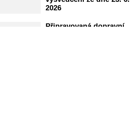
2026
Připravovaná dopravní
opatření v okolí ZŠ
Hovorčovická
Základní škola, Praha 8,
Hovorčovická 11
E-mail
hospodarka@zshovorcovicka.cz
IČO
60433299
Prohlášení o přístupnosti