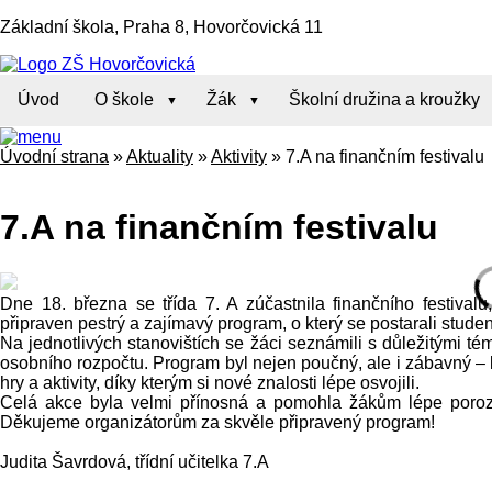
Základní škola, Praha 8, Hovorčovická 11
Úvod
O škole
Žák
Školní družina a kroužky
Úvodní strana
»
Aktuality
»
Aktivity
»
7.A na finančním festivalu
7.A na finančním festivalu
Dne 18. března se třída 7. A zúčastnila finančního festival
připraven pestrý a zajímavý program, o který se postarali student
Na jednotlivých stanovištích se žáci seznámili s důležitými téma
osobního rozpočtu. Program byl nejen poučný, ale i zábavný – k
hry a aktivity, díky kterým si nové znalosti lépe osvojili.
Celá akce byla velmi přínosná a pomohla žákům lépe poroz
Děkujeme organizátorům za skvěle připravený program!
Judita Šavrdová, třídní učitelka 7.A