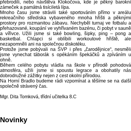
přebrodili, nebo návštěva Klokočova, kde je pěkný barokní
zámeček a památná tisíciletá lípa.
Mnoho času jsme strávili také sportováním přímo v areálu
rekreačního střediska vybaveného mnoha hřišti a pěknými
prostory pro rozmanitou zábavu. Nechyběl turnaj ve fotbalu a
přehazované, koupání ve vyhřívaném bazénu, či pobyt v sauně
a vířivce. Užili jsme si také bowling, šipky, ping – pong a
basketbal. Chlapci si oblíbili workoutové hřiště, ale
nezapomněli ani na společnou diskotéku.
Protože jsme pobývali na ŠVP i přes „čarodějnice“, nesměli
jsme vynechat táborák s opékáním špekáčků a zpíváním u
ohně.
Během celého pobytu vládla na škole v přírodě pohodová
atmosféra, užili jsme si spoustu legrace a obohatily nás
dobrodružné zážitky nejen z cest okolní přírodou.
Na Horní Bradlo budeme rádi vzpomínat a těšíme se na další
společně strávený čas.
Mgr. Dita Tomková, třídní učitelka 8.C
Novinky