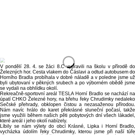
V pondělí 28. 4. se žáci 8.C vypravili na školu v přírodě do
Železných hor. Cesta vlakem do Čáslavi a odtud autobusem do
Horního Bradla probíhala v dobré náladě a v poledne jsme už
byli ubytovaní v pěkných srubech a po výborném obědě jsme
se vydali na obhlídku okolí.
Rekreačně-sportovní areál TESLA Horní Bradlo se nachází na
úpatí CHKO Železné hory, na břehu řeky Chrudimky nedaleko
Sečské přehrady, obklopen čistou a nezasaženou přírodou.
Nám navíc hrálo do karet překrásné sluneční počasí, takže
jsme využili během našich pěti pobytových dní všech lákadel,
které areál i jeho okolí nabízely.
Líbily se nám výlety do obcí Krásné, Lipka i Horní Bradlo,
vycházka údolím řeky Chrudimky, kterou jsme při naší túře